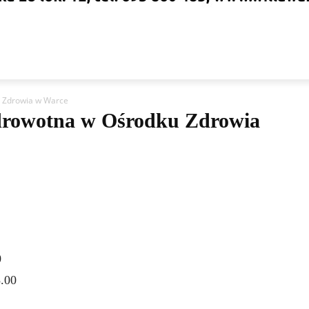
TYTUCJE
ORGANIZACJE
DLA TURYSTY
DLA MI
u Zdrowia w Warce
zdrowotna w Ośrodku Zdrowia
0
8.00