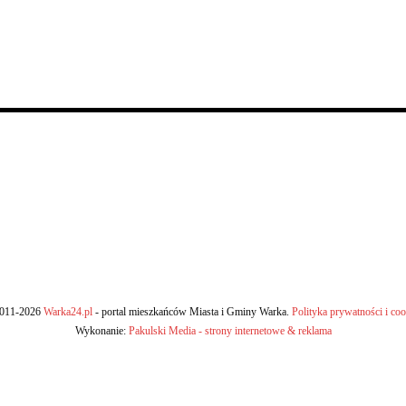
011-2026
Warka24.pl
- portal mieszkańców Miasta i Gminy Warka.
Polityka prywatności i coo
Wykonanie:
Pakulski Media - strony internetowe & reklama