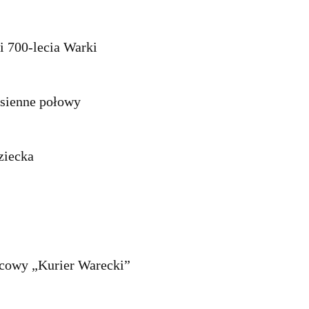
i 700-lecia Warki
esienne połowy
ziecka
wcowy „Kurier Warecki”