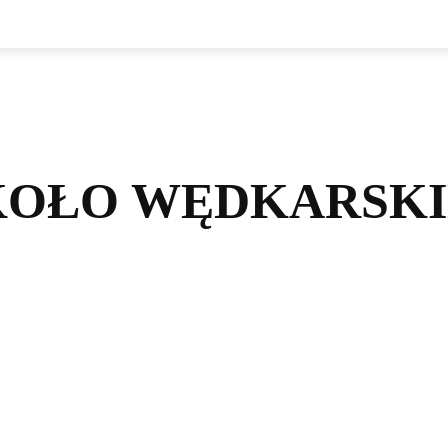
NSTYTUCJE
ORGANIZACJE
DLA TURYSTY
DLA M
KOŁO WĘDKARSKI
3MAJMY SIĘ RAZEM
KLUB KAJAKOWY KOREK
KLUB ŻOŁNIERZY REZERWY LOK
KLUBY SENIORA
KOŁA GOSPODYŃ WIEJSKICH
KOŁA WĘDKARSKIE
KS PUŁASKI WARKA