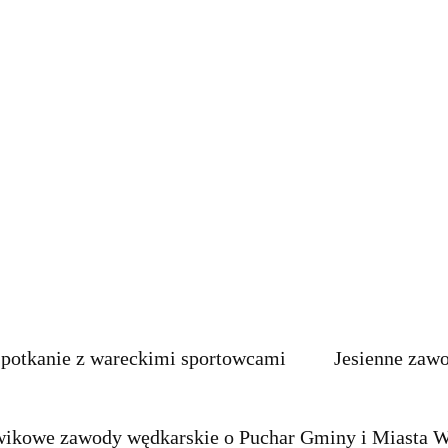
KS START PUŁASKI
KS WARKA
MŁODZI DLA WARKI
ORKIESTRA MODERATO
OSP
PTTK
STOWARZYSZENIE ANIMATOR
STOWARZYSZENIE HARCERSKIE
STOWARZYSZENIE ROZWOJU WSI STARA WARKA
STOWARZYSZENIE TĘCZA
STOWARZYSZENIE W.A.R.K.A.
SWKS
potkanie z wareckimi sportowcami
Jesienne zaw
wikowe zawody wędkarskie o Puchar Gminy i Miasta 