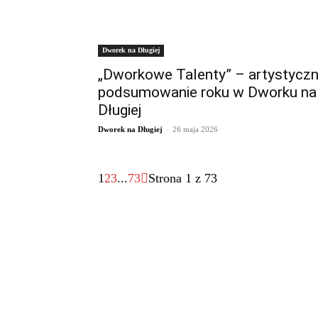
Dworek na Długiej
„Dworkowe Talenty” – artystycz
podsumowanie roku w Dworku na
Długiej
-
Dworek na Długiej
26 maja 2026
1
2
3
...
73
Strona 1 z 73