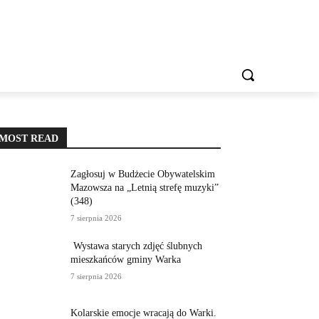
IESZKAŃCA
REKLAMA
KONTAKT
WIĘCEJ
MOST READ
Zagłosuj w Budżecie Obywatelskim
Mazowsza na „Letnią strefę muzyki”
(348)
7 sierpnia 2026
Wystawa starych zdjęć ślubnych
mieszkańców gminy Warka
7 sierpnia 2026
Kolarskie emocje wracają do Warki.