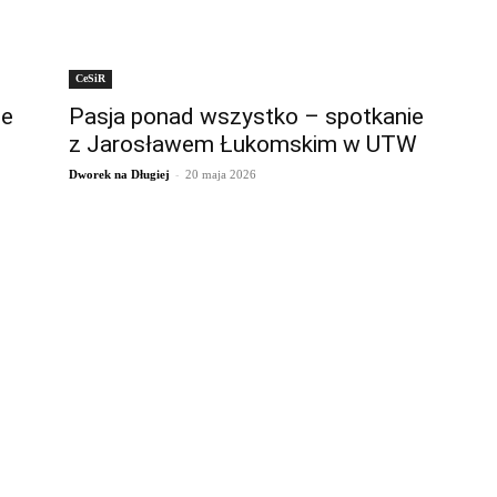
CeSiR
ne
Pasja ponad wszystko – spotkanie
z Jarosławem Łukomskim w UTW
-
Dworek na Długiej
20 maja 2026