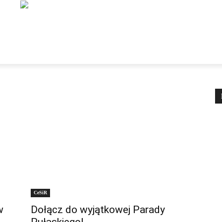
NSTYTUCJE
ORGANIZACJE
DLA TURYSTY
DLA M
CeSiR
w
Dołącz do wyjątkowej Parady