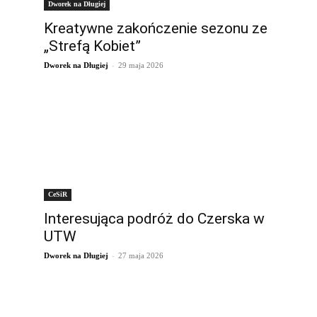
Dworek na Długiej
Kreatywne zakończenie sezonu ze
„Strefą Kobiet”
-
Dworek na Długiej
29 maja 2026
CeSiR
Interesująca podróż do Czerska w
UTW
-
Dworek na Długiej
27 maja 2026