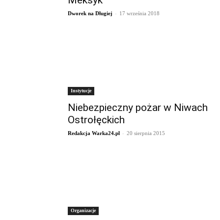
Meksyk”
-
Dworek na Długiej
17 września 2018
Instytucje
Niebezpieczny pożar w Niwach
Ostrołęckich
-
Redakcja Warka24.pl
20 sierpnia 2015
Organizacje