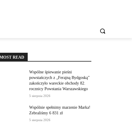
IESZKAŃCA
REKLAMA
KONTAKT
WIĘCEJ
MOST READ
Wspólne śpiewanie pieśni
powstańczych z „Ferajną Bydgoską”
zakończyło wareckie obchody 82.
rocznicy Powstania Warszawskiego
5 sierpnia 2026
Wspólnie spełnimy marzenie Marka!
Zebraliśmy 6 831 zł
5 sierpnia 2026