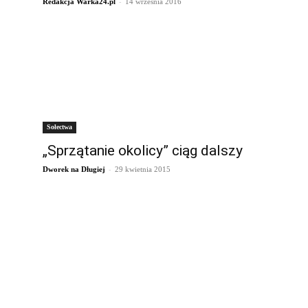
-
Redakcja Warka24.pl
14 września 2016
Sołectwa
„Sprzątanie okolicy” ciąg dalszy
-
Dworek na Długiej
29 kwietnia 2015