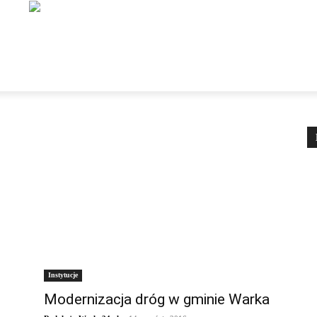
NSTYTUCJE
ORGANIZACJE
DLA TURYSTY
DLA M
Instytucje
Modernizacja dróg w gminie Warka