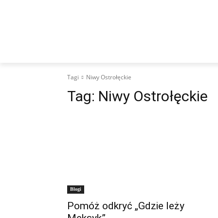
WIADOMOŚCI
KULTURA
SPORT
I
Tagi
Niwy Ostrołęckie
Tag:
Niwy Ostrołęckie
Blogi
Pomóż odkryć „Gdzie leży