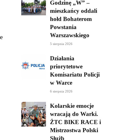
Godzinę „W” –
mieszkańcy oddali
hołd Bohaterom
Powstania
Warszawskiego
le
5 sierpnia 2026
Działania
priorytetowe
Komisariatu Policji
w Warce
6 sierpnia 2026
Kolarskie emocje
wracają do Warki.
ŻTC BIKE RACE i
Mistrzostwa Polski
Służb