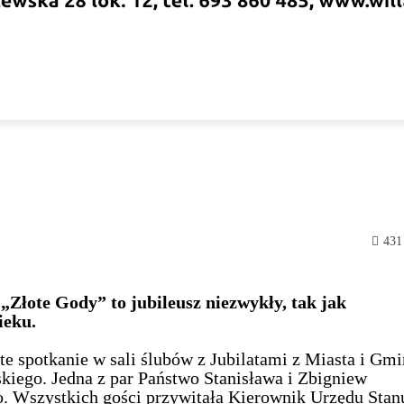
NSTYTUCJE
ORGANIZACJE
DLA TURYSTY
DLA M
431
 „Złote Gody” to jubileusz niezwykły, tak jak
ieku.
ste spotkanie w sali ślubów z Jubilatami z Miasta i Gm
skiego. Jedna z par Państwo Stanisława i Zbigniew
o. Wszystkich gości przywitała Kierownik Urzędu Stan