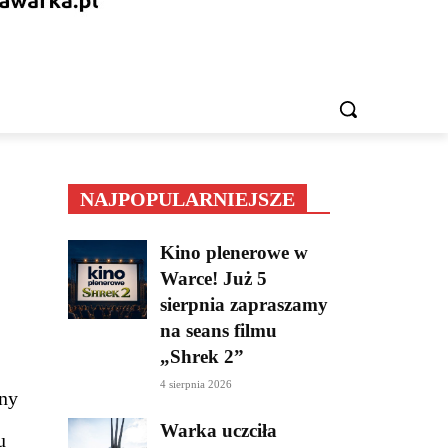
IESZKAŃCA
REKLAMA
KONTAKT
WIĘCEJ
NAJPOPULARNIEJSZE
Kino plenerowe w
Warce! Już 5
sierpnia zapraszamy
na seans filmu
„Shrek 2”
4 sierpnia 2026
iny
Warka uczciła
u