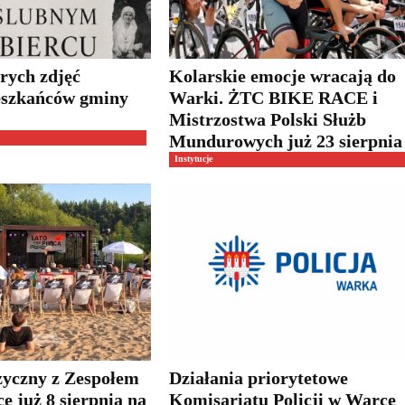
rych zdjęć
Kolarskie emocje wracają do
eszkańców gminy
Warki. ŻTC BIKE RACE i
Mistrzostwa Polski Służb
Mundurowych już 23 sierpnia
Instytucje
yczny z Zespołem
Działania priorytetowe
e już 8 sierpnia na
Komisariatu Policji w Warce