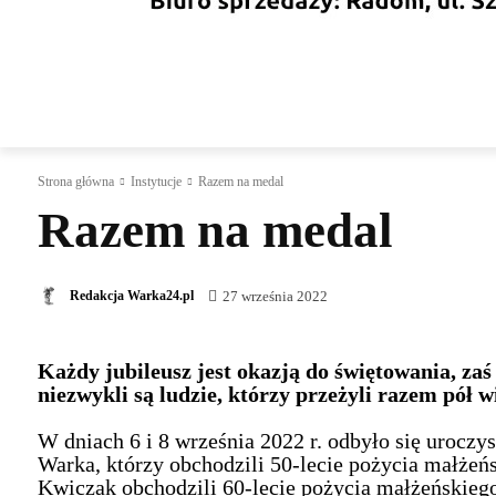
WIADOMOŚCI
KULTURA
SPORT
I
Strona główna
Instytucje
Razem na medal
Razem na medal
27 września 2022
Redakcja Warka24.pl
Każdy jubileusz jest okazją do świętowania, zaś
niezwykli są ludzie, którzy przeżyli razem pół w
W dniach 6 i 8 września 2022 r. odbyło się uroczy
Warka, którzy obchodzili 50-lecie pożycia małżeń
Kwiczak obchodzili 60-lecie pożycia małżeńskieg