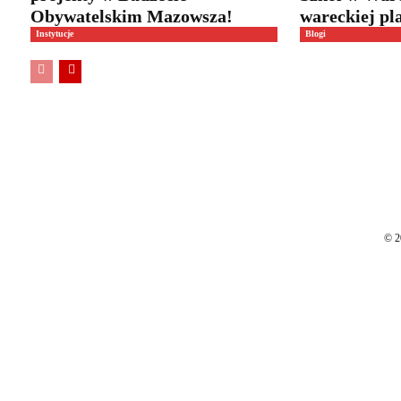
Obywatelskim Mazowsza!
wareckiej pl
Instytucje
Blogi
© 2