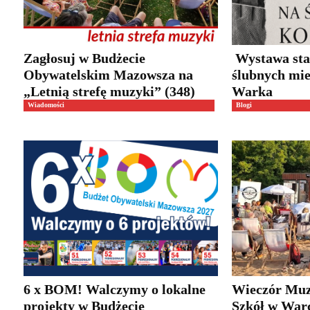
Zagłosuj w Budżecie
Wystawa sta
Obywatelskim Mazowsza na
ślubnych mi
„Letnią strefę muzyki” (348)
Warka
Wiadomości
Blogi
6 x BOM! Walczymy o lokalne
Wieczór Muz
projekty w Budżecie
Szkół w Warc