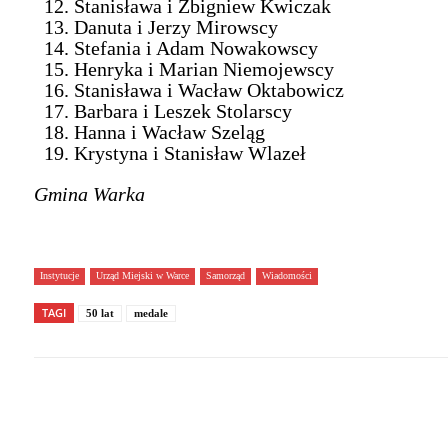
Stanisława i Zbigniew Kwiczak
Danuta i Jerzy Mirowscy
Stefania i Adam Nowakowscy
Henryka i Marian Niemojewscy
Stanisława i Wacław Oktabowicz
Barbara i Leszek Stolarscy
Hanna i Wacław Szeląg
Krystyna i Stanisław Wlazeł
Gmina Warka
Instytucje
Urząd Miejski w Warce
Samorząd
Wiadomości
TAGI
50 lat
medale
Facebook
X
P
Podziel się