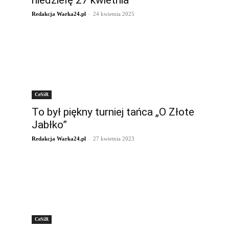
niedzielę 27 kwietnia
-
Redakcja Warka24.pl
24 kwietnia 2025
CeSiR
To był piękny turniej tańca „O Złote
Jabłko”
-
Redakcja Warka24.pl
27 kwietnia 2023
CeSiR