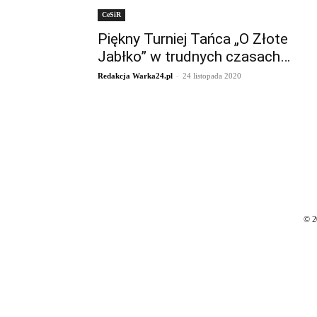
CeSiR
Piękny Turniej Tańca „O Złote
Jabłko” w trudnych czasach…
-
Redakcja Warka24.pl
24 listopada 2020
© 2