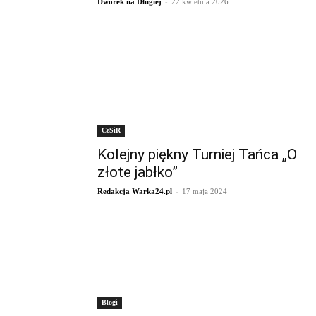
-
Dworek na Długiej
22 kwietnia 2026
CeSiR
Kolejny piękny Turniej Tańca „O
złote jabłko”
-
Redakcja Warka24.pl
17 maja 2024
Blogi