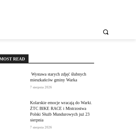
IESZKAŃCA
REKLAMA
KONTAKT
WIĘCEJ
MOST READ
Wystawa starych zdjęć ślubnych
mieszkańców gminy Warka
7 sierpnia 2026
Kolarskie emocje wracają do Warki.
ŻTC BIKE RACE i Mistrzostwa
Polski Służb Mundurowych już 23
sierpnia
7 sierpnia 2026