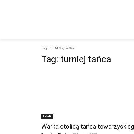
WIADOMOŚCI
KULTURA
SPORT
I
Tagi
Turniej tańca
Tag:
turniej tańca
CeSiR
Warka stolicą tańca towarzyskie