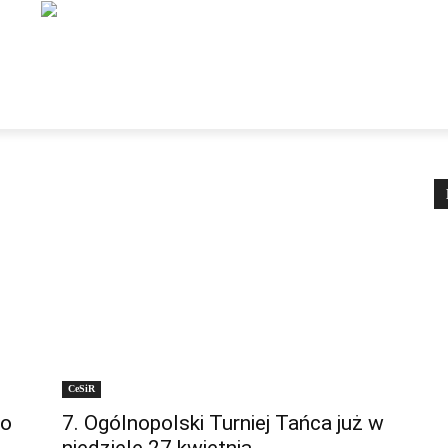
NSTYTUCJE
ORGANIZACJE
DLA TURYSTY
DLA M
CeSiR
go
7. Ogólnopolski Turniej Tańca już w