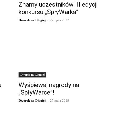
Znamy uczestników III edycji
konkursu „SpłyWarka”
-
Dworek na Długiej
22 lipca 2022
Dworek na Długiej
a
Wyśpiewaj nagrody na
„SpłyWarce”!
-
Dworek na Długiej
27 maja 2019