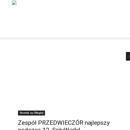
NSTYTUCJE
ORGANIZACJE
DLA TURYSTY
DLA M
Dworek na Długiej
Zespół PRZEDWIECZÓR najlepszy