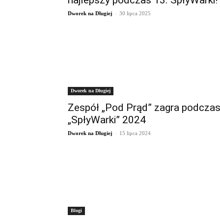
najlepszy podczas 13. SpłyWarki!
-
Dworek na Długiej
30 lipca 2025
Dworek na Długiej
Zespół „Pod Prąd” zagra podcza
„SpłyWarki” 2024
-
Dworek na Długiej
15 lipca 2024
Blogi