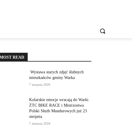
IESZKAŃCA
REKLAMA
KONTAKT
WIĘCEJ
MOST READ
Wystawa starych zdjęć ślubnych
mieszkańców gminy Warka
7 sierpnia 2026
Kolarskie emocje wracają do Warki.
ŻTC BIKE RACE i Mistrzostwa
Polski Służb Mundurowych już 23
sierpnia
7 sierpnia 2026