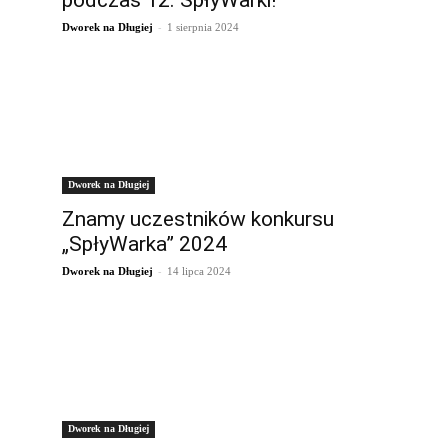
podczas 12. SpłyWarki!
-
Dworek na Długiej
1 sierpnia 2024
Dworek na Długiej
s
Znamy uczestników konkursu
„SpłyWarka” 2024
-
Dworek na Długiej
14 lipca 2024
Dworek na Długiej